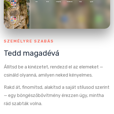
SZEMÉLYRE SZABÁS
Tedd magadévá
Állítsd be a kinézetet, rendezd el az elemeket —
csináld olyanná, amilyen neked kényelmes.
Rakd át, finomítsd, alakítsd a saját stílusod szerint
— egy böngészőbővítmény érezzen úgy, mintha
rád szabták volna.