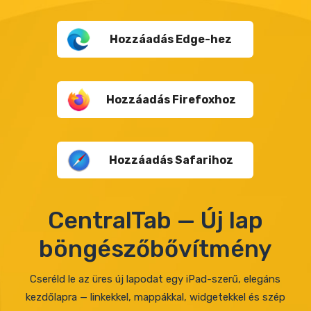
Hozzáadás Edge-hez
Hozzáadás Firefoxhoz
Hozzáadás Safarihoz
CentralTab — Új lap
böngészőbővítmény
Cseréld le az üres új lapodat egy iPad-szerű, elegáns
kezdőlapra — linkekkel, mappákkal, widgetekkel és szép