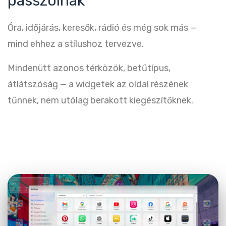
passzolnak
Óra, időjárás, keresők, rádió és még sok más —
mind ehhez a stílushoz tervezve.
Mindenütt azonos térközök, betűtípus,
átlátszóság — a widgetek az oldal részének
tűnnek, nem utólag berakott kiegészítőknek.