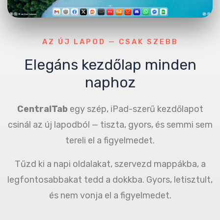
AZ ÚJ LAPOD — CSAK SZEBB
Elegáns kezdőlap minden
naphoz
CentralTab
egy szép, iPad-szerű kezdőlapot
csinál az új lapodból — tiszta, gyors, és semmi sem
tereli el a figyelmedet.
Tűzd ki a napi oldalakat, szervezd mappákba, a
legfontosabbakat tedd a dokkba. Gyors, letisztult,
és nem vonja el a figyelmedet.