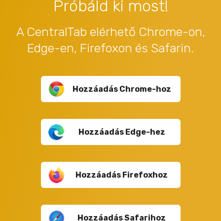
Próbáld ki most!
A CentralTab elérhető Chrome-on,
Edge-en, Firefoxon és Safarin.
Hozzáadás Chrome-hoz
Hozzáadás Edge-hez
Hozzáadás Firefoxhoz
Hozzáadás Safarihoz