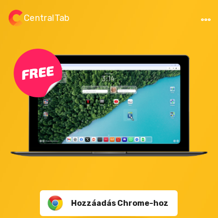
CentralTab
Hozzáadás Chrome-hoz