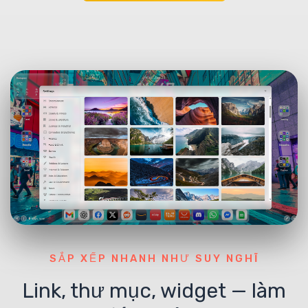
SẮP XẾP NHANH NHƯ SUY NGHĨ
Link, thư mục, widget — làm