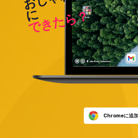
に
できたら？
Chromeに追