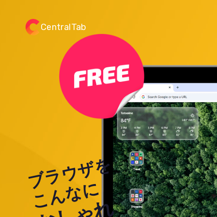
CentralTab
ブラウザを
こんなに
お
し
ゃ
れ