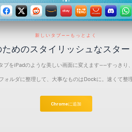
新しいタブ——もっとよく
のためのスタイリッシュなスター
タブをiPadのような美しい画面に変えます——すっきり
フォルダに整理して、大事なものはDockに。速くて整
Chromeに追加