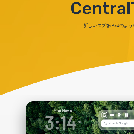
Centr
新しいタブをiPadの