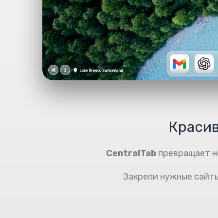
Красив
CentralTab
превращает но
Закрепи нужные сайты,