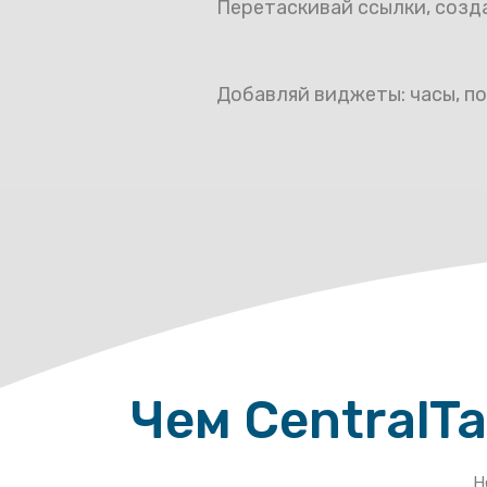
Перетаскивай ссылки, созда
Добавляй виджеты: часы, пог
Чем CentralT
Н