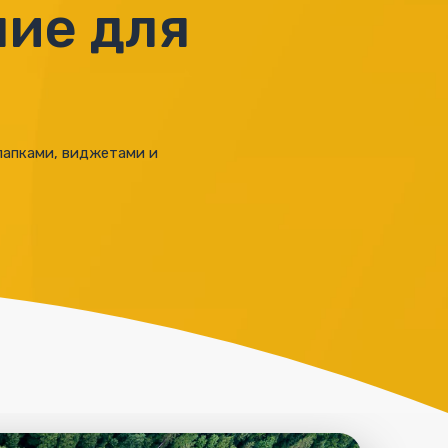
ние для
 папками, виджетами и